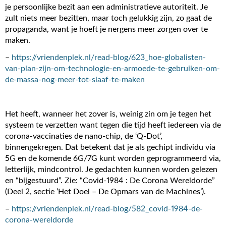
je persoonlijke bezit aan een administratieve autoriteit. Je
zult niets meer bezitten, maar toch gelukkig zijn, zo gaat de
propaganda, want je hoeft je nergens meer zorgen over te
maken.
–
https://vriendenplek.nl/read-blog/623_hoe-globalisten-
van-plan-zijn-om-technologie-en-armoede-te-gebruiken-om-
de-massa-nog-meer-tot-slaaf-te-maken
Het heeft, wanneer het zover is, weinig zin om je tegen het
systeem te verzetten want tegen die tijd heeft iedereen via de
corona-vaccinaties de nano-chip, de ‘Q-Dot’,
binnengekregen. Dat betekent dat je als gechipt individu via
5G en de komende 6G/7G kunt worden geprogrammeerd via,
letterlijk, mindcontrol. Je gedachten kunnen worden gelezen
en “bijgestuurd”. Zie: “Covid-1984 : De Corona Wereldorde”
(Deel 2, sectie ‘Het Doel – De Opmars van de Machines’).
–
https://vriendenplek.nl/read-blog/582_covid-1984-de-
corona-wereldorde