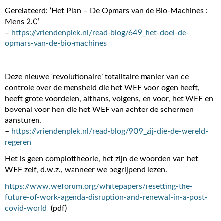
Gerelateerd: ‘Het Plan – De Opmars van de Bio-Machines :
Mens 2.0’
–
https://vriendenplek.nl/read-blog/649_het-doel-de-
opmars-van-de-bio-machines
Deze nieuwe ‘revolutionaire’ totalitaire manier van de
controle over de mensheid die het WEF voor ogen heeft,
heeft grote voordelen, althans, volgens, en voor, het WEF en
bovenal voor hen die het WEF van achter de schermen
aansturen.
–
https://vriendenplek.nl/read-blog/909_zij-die-de-wereld-
regeren
Het is geen complottheorie, het zijn de woorden van het
WEF zelf, d.w.z., wanneer we begrijpend lezen.
https://www.weforum.org/whitepapers/resetting-the-
future-of-work-agenda-disruption-and-renewal-in-a-post-
covid-world
(pdf)