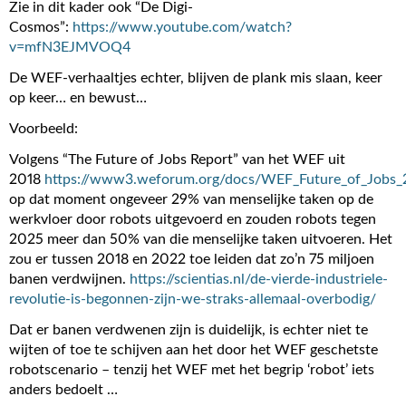
Zie in dit kader ook “De Digi-
Cosmos”:
https://www.youtube.com/watch?
v=mfN3EJMVOQ4
De WEF-verhaaltjes echter, blijven de plank mis slaan, keer
op keer… en bewust…
Voorbeeld:
Volgens “The Future of Jobs Report” van het WEF uit
2018
https://www3.weforum.org/docs/WEF_Future_of_Jobs_
op dat moment ongeveer 29% van menselijke taken op de
werkvloer door robots uitgevoerd en zouden robots tegen
2025 meer dan 50% van die menselijke taken uitvoeren. Het
zou er tussen 2018 en 2022 toe leiden dat zo’n 75 miljoen
banen verdwijnen.
https://scientias.nl/de-vierde-industriele-
revolutie-is-begonnen-zijn-we-straks-allemaal-overbodig/
Dat er banen verdwenen zijn is duidelijk, is echter niet te
wijten of toe te schijven aan het door het WEF geschetste
robotscenario – tenzij het WEF met het begrip ‘robot’ iets
anders bedoelt …