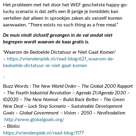
Het probleem met het door het WEF geschetste happy-go-
lucky scenario is dat zelfs een 8-jarige je inmiddels kan
vertellen dat alleen in sprookjes zaken als vanzelf komen
aanwaaien. “There exists no such thing as a free meal.”
De muis vindt zichzelf gevangen in de val omdat niet
begrepen wordt waarom de kaas gratis is.
‘Waarom de Bedoelde Dictatuur er Niet Gaat Komen’
–
https://vriendenplek.nl/read-blog/621_waarom-de-
bedoelde-dictatuur-er-niet-gaat-komen
.
Buzz Words :
The New World Order – The Global 2000 Rapport
– The Fourth Industrial Revolution – Agenda 21/Agenda 2030 –
ID2020 – The New Normal – Build Back Better – The Green
New Deal – Lock Step Scenario – Sustainable Development
Goals – Global Government – Vision – 2050 – NeoFeodalism
http://www.globalgoals.org/
– Biblio:
https://vriendenplek.nl/read-blog/1177