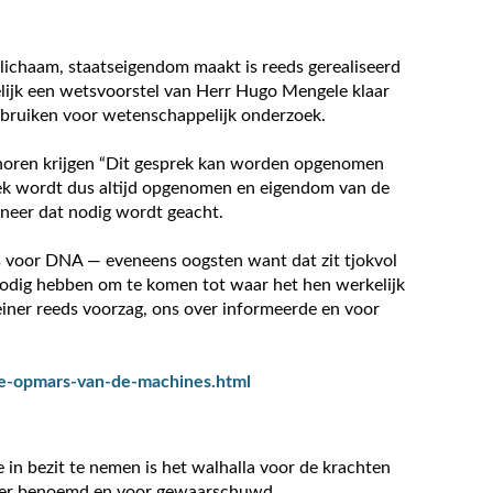
ichaam, staatseigendom maakt is reeds gerealiseerd
melijk een wetsvoorstel van Herr Hugo Mengele klaar
gebruiken voor wetenschappelijk onderzoek.
te horen krijgen “Dit gesprek kan worden opgenomen
ek wordt dus altijd opgenomen en eigendom van de
nneer dat nodig wordt geacht.
s voor DNA — eveneens oogsten want dat zit tjokvol
 nodig hebben om te komen tot waar het hen werkelijk
teiner reeds voorzag, ons over informeerde en voor
-de-opmars-van-de-machines.html
in bezit te nemen is het walhalla voor de krachten
iner benoemd en voor gewaarschuwd.