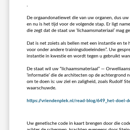
.
De orgaandonatiewet die van uw organen, dus uw l
en nu is het tijd voor de volgende stap. Er ligt na
die zegt dat de staat uw ‘lichaamsmateriaal’ mag 
Dat is net zoiets als bellen met een instantie en 
voor onder andere trainingsdoeleinden”. Uw gespr
instantie in kwestie en wordt tegen u gebruikt wa
De staat wil uw “lichaamsmateriaal” — Orwelliaan
‘informatie’ die de architecten op de achtergrond
om te doen is: uw ziel en zaligheid, zoals Rudolf S
waarschuwde.
https://vriendenplek.nl/read-blog/649_het-doel
Uw genetische code in kaart brengen door die code 
achter de schermen, krachten eveneens door Ste