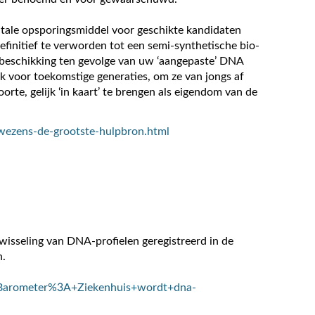
gitale opsporingsmiddel voor geschikte kandidaten
definitief te verworden tot een semi-synthetische bio-
sbeschikking ten gevolge van uw ‘aangepaste’ DNA
ok voor toekomstige generaties, om ze van jongs af
orte, gelijk ‘in kaart’ te brengen als eigendom van de
-wezens-de-grootste-hulpbron.html
twisseling van DNA-profielen geregistreerd in de
n.
y+Barometer%3A+Ziekenhuis+wordt+dna-