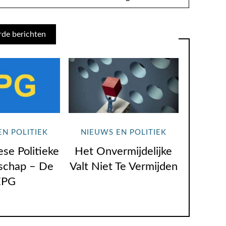
rde berichten
EN POLITIEK
NIEUWS EN POLITIEK
se Politieke
Het Onvermijdelijke
chap – De
Valt Niet Te Vermijden
EPG