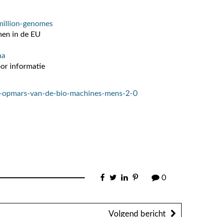
-million-genomes
men in de EU
na
or informatie
de-opmars-van-de-bio-machines-mens-2-0
0
Volgend bericht