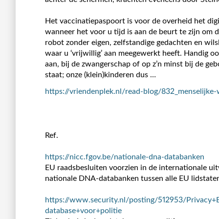
Het vaccinatiepaspoort is voor de overheid het di
wanneer het voor u tijd is aan de beurt te zijn om 
robot zonder eigen, zelfstandige gedachten en wil
waar u ‘vrijwillig’ aan meegewerkt heeft. Handig o
aan, bij de zwangerschap of op z’n minst bij de gebo
staat; onze (klein)kinderen dus …
https://vriendenplek.nl/read-blog/832_menselijke
Ref.
https://nicc.fgov.be/nationale-dna-databanken
EU raadsbesluiten voorzien in de internationale ui
nationale DNA-databanken tussen alle EU lidstate
https://www.security.nl/posting/512953/Privac
database+voor+politie