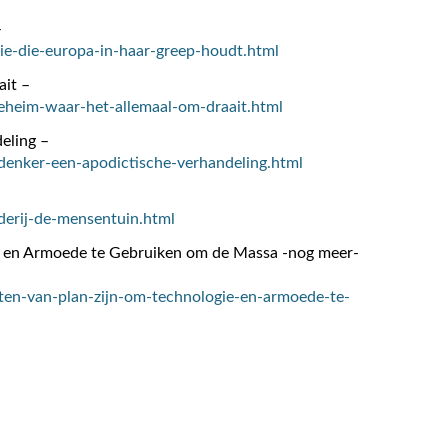
–
gie-die-europa-in-haar-greep-houdt.html
it –
geheim-waar-het-allemaal-om-draait.html
eling –
denker-een-apodictische-verhandeling.html
derij-de-mensentuin.html
ie en Armoede te Gebruiken om de Massa -nog meer-
isten-van-plan-zijn-om-technologie-en-armoede-te-