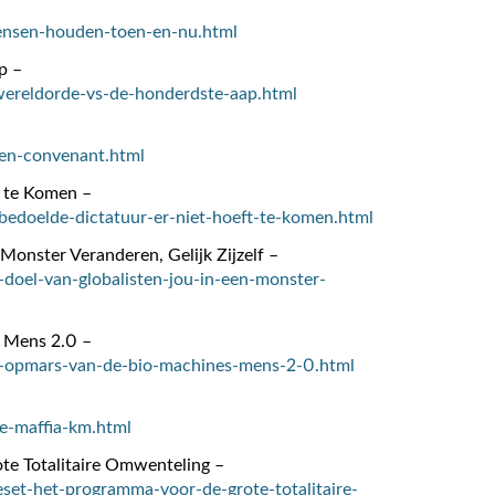
mensen-houden-toen-en-nu.html
p –
-wereldorde-vs-de-honderdste-aap.html
gen-convenant.html
 te Komen –
bedoelde-dictatuur-er-niet-hoeft-te-komen.html
Monster Veranderen, Gelijk Zijzelf –
-doel-van-globalisten-jou-in-een-monster-
 Mens 2.0 –
de-opmars-van-de-bio-machines-mens-2-0.html
se-maffia-km.html
te Totalitaire Omwenteling –
eset-het-programma-voor-de-grote-totalitaire-