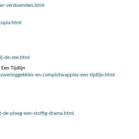
-der-verdoemden.html
topia.html
ij-de-zee.html
Een Tijdlijn
nzweringgekkies-en-complotwappies-een-tijdlijn.html
t-de-ploeg-een-stoffig-drama.html