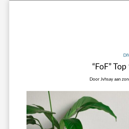
DI
“FoF” Top 
Door
Jvhsay
aan
zon