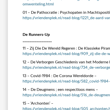
omwenteling.html
01 – De Pathocratie : Psychopaten in Machtspositi
https://vriendenplek.nl/read-blog/1221_de-aard-va
De Runners-Up
_________________
11 – Zij Die De Wereld Regeren : De Klassieke Pira
https://vriendenplek.nl/read-blog/909_zij-die-de-
12 – De Verborgen Geschiedenis van het Moderne 
https://vriendenplek.nl/read-blog/734_de-verborg
13 – Covid-1984 : De Corona Wereldorde –
https://vriendenplek.nl/read-blog/582_covid-198
14 – De Deugmens ; een respectloos mens –
https://vriendenplek.nl/read-blog/516_de-deugme
15 – ‘Archonten’ –
https://vriendenplek.nl/read-blog/505_archonten.