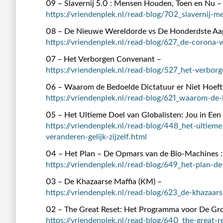
09 – Slavernij 5.0 : Mensen Houden, Toen en Nu –
https://vriendenplek.nl/read-blog/702_slavernij-
08 – De Nieuwe Wereldorde vs De Honderdste Aa
https://vriendenplek.nl/read-blog/627_de-corona
07 – Het Verborgen Convenant –
https://vriendenplek.nl/read-blog/527_het-verbor
06 – Waarom de Bedoelde Dictatuur er Niet Hoeft
https://vriendenplek.nl/read-blog/621_waarom-de-
05 – Het Ultieme Doel van Globalisten: Jou in Een 
https://vriendenplek.nl/read-blog/448_het-ultieme
veranderen-gelijk-zijzelf.html
04 – Het Plan – De Opmars van de Bio-Machines :
https://vriendenplek.nl/read-blog/649_het-plan-
03 – De Khazaarse Maffia (KM) –
https://vriendenplek.nl/read-blog/623_de-khazaar
02 – The Great Reset: Het Programma voor De Gro
https://vriendenplek.nl/read-blog/640_the-great-r