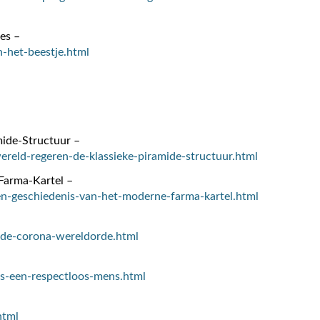
es –
n-het-beestje.html
mide-Structuur –
wereld-regeren-de-klassieke-piramide-structuur.html
Farma-Kartel –
en-geschiedenis-van-het-moderne-farma-kartel.html
4-de-corona-wereldorde.html
ns-een-respectloos-mens.html
html