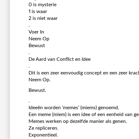
0 is mysterie
1 is waar
2 is niet waar
.
Voer In
Neem Op
Bewust
.
De Aard van Conflict en Idee
.
Dit is een zeer eenvoudig concept en een zeer krac
Neem Op.
Bewust.
.
Ideeën worden ‘memes’ (miems) genoemd.
Een meme (miem) is een idee of een eenheid van ge
Memes werken op dezelfde manier als genen.
Ze repliceren.
Exponentieel.