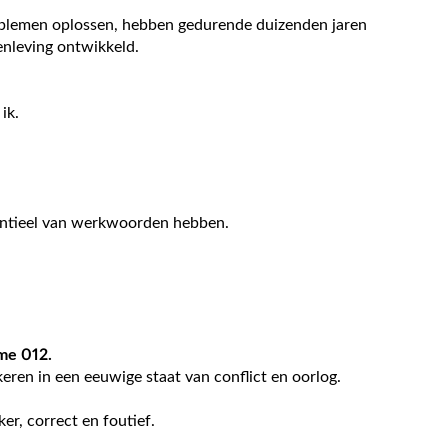
roblemen oplossen, hebben gedurende duizenden jaren
enleving ontwikkeld.
ik.
entieel van werkwoorden hebben.
eme 012.
keren in een eeuwige staat van conflict en oorlog.
ker, correct en foutief.