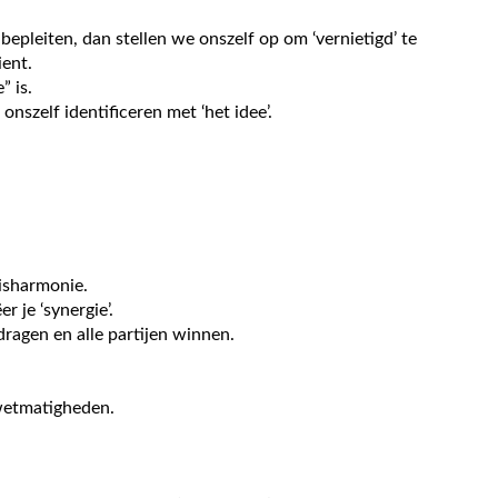
epleiten, dan stellen we onszelf op om ‘vernietigd’ te
ent.
” is.
nszelf identificeren met ‘het idee’.
disharmonie.
r je ‘synergie’.
dragen en alle partijen winnen.
wetmatigheden.